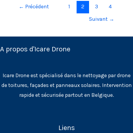
d’une
←
Précédent
1
2
3
4
copropriété
Suivant
→
à
Ottignies-
Louvain-
A propos d'Icare Drone
la-
Neuve
(vidéo)
Icare Drone est spécialisé dans le nettoyage par drone
de toitures, façades et panneaux solaires. Intervention
rapide et sécurisée partout en Belgique.
Liens