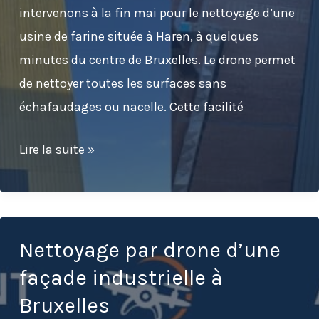
intervenons à la fin mai pour le nettoyage d’une
usine de farine située à Haren, à quelques
minutes du centre de Bruxelles. Le drone permet
de nettoyer toutes les surfaces sans
échafaudages ou nacelle. Cette facilité
Nettoyage
Lire la suite »
par
drone
d’un
bardage
Nettoyage par drone d’une
industriel
façade industrielle à
à
Bruxelles
Bruxelles