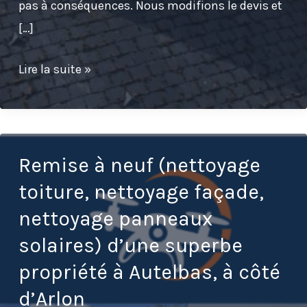
pas à conséquences. Nous modifions le devis et
[…]
Nettoyage
Lire la suite »
toiture
à
Woluwe-
Saint-
Remise à neuf (nettoyage
Pierre,
toiture, nettoyage façade,
à
nettoyage panneaux
côté
solaires) d’une superbe
de
propriété à Autelbas, à côté
Bruxelles
d’Arlon