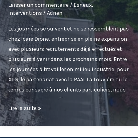
RAAL
Laisser un commentaire
/
Esneux
,
Interventions
/
Adrien
à
Strépy-
Les journées se suivent et ne se ressemblent pas
Bracquegnies
chez Icare Drone, entreprise en pleine expansion
avec plusieurs recrutements déjà effectués et
plusieurs à venir dans les prochains mois. Entre
les journées à travailler en milieu industriel pour
XLG, le partenariat avec la RAAL La Louvière ou le
temps consacré à nos clients particuliers, nous
Nettoyage
Lire la suite »
de
toiture