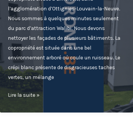
l’agglomération d’Ottignies-Louvain-la-Neuve.
Nous sommes à quelques minutes seulement
du parc d’attraction Walibi. Nous devons
nettoyer les façades de plusieurs bâtiments. La
copropriété est située dans une bel
environnement arboré où coule un ruisseau. Le
crépi blanc présente de disgracieuses taches
vertes, un mélange
Nettoyage
Lire la suite »
de
la
façade