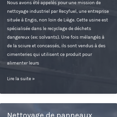
Nous avons été appelés pour une mission de
à
nettoyage industriel par Recyfuel, une entreprise
côté
située à Engis, non loin de Liège. Cette usine est
d’Arlon
spécialisée dans le recyclage de déchets
dangereux (ex: solvants). Une fois mélangés à
de la sciure et concassés, ils sont vendus à des
cimenteries qui utilisent ce produit pour
alimenter leurs
Nettoyage
Lire la suite »
d’un
bardage
industriel
intérieur
Nettoyage de panneaux