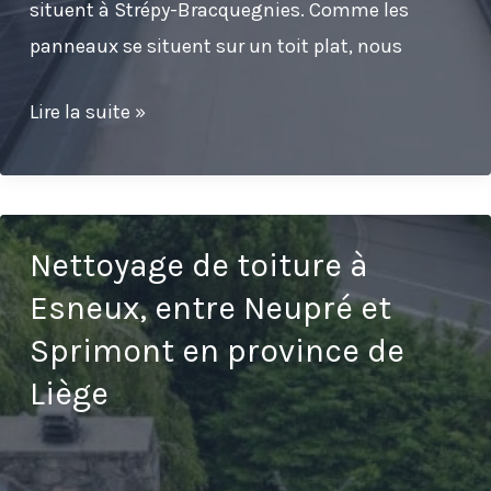
situent à Strépy-Bracquegnies. Comme les
panneaux se situent sur un toit plat, nous
Nettoyage
Lire la suite »
de
panneaux
solaires
sur
Nettoyage de toiture à
le
Esneux, entre Neupré et
toit
Sprimont en province de
de
Liège
l’académie
de
la