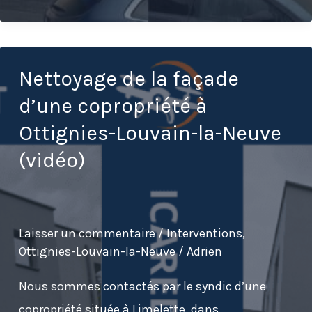
par
drone
d’une
façade
Nettoyage de la façade
industrielle
d’une copropriété à
à
Ottignies-Louvain-la-Neuve
Bruxelles
(vidéo)
Laisser un commentaire
/
Interventions
,
Ottignies-Louvain-la-Neuve
/
Adrien
Nous sommes contactés par le syndic d’une
copropriété située à Limelette, dans