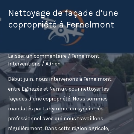
à
Esneux,
Nettoyage de façade d’une
entre
copropriété à Fernelmont
Neupré
et
Sprimont
Laisser un commentaire
/
Fernelmont
,
en
Interventions
/
Adrien
province
Début juin, nous intervenons à Fernelmont,
de
entre Eghezée et Namur, pour nettoyer les
Liège
façades d’une copropriété. Nous sommes
mandatés par Lahymmo, un syndic très
professionnel avec qui nous travaillons
régulièrement. Dans cette région agricole,