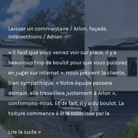
Laisser un commentaire
/
Arlon
,
façade
,
Interventions
/
Adrien
« Il faut que vous veniez voir sur place, il y a
beaucoup trop de boulot pour que vous puissiez
en juger sur internet », nous prévient la cliente,
bien sympathique. « Notre équipe passera
demain, elle travaillera justement à Arlon »,
confirmons-nous. Et de fait, il y a du boulot. La
toiture commence à être colonisée par la
Remise
Lire la suite »