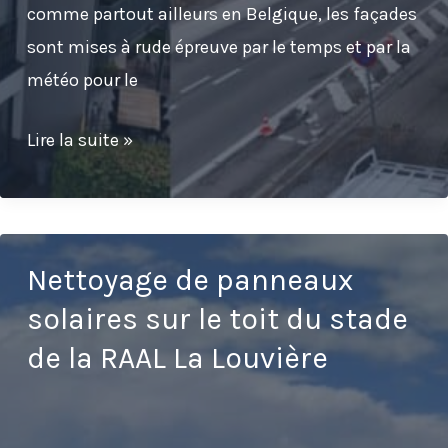
comme partout ailleurs en Belgique, les façades
sont mises à rude épreuve par le temps et par la
météo pour le
Nettoyage
Lire la suite »
de
façade
d’une
copropriété
Nettoyage de panneaux
à
solaires sur le toit du stade
Fernelmont
de la RAAL La Louvière