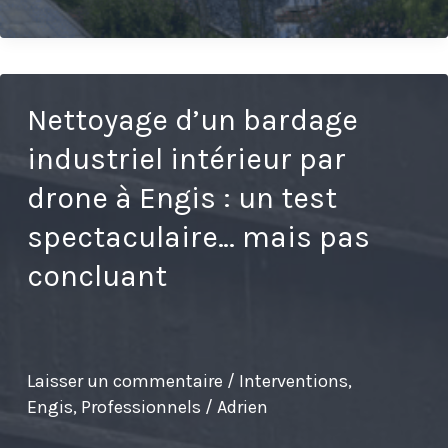
à
neuf
(nettoyage
toiture,
Nettoyage d’un bardage
nettoyage
industriel intérieur par
façade,
drone à Engis : un test
nettoyage
spectaculaire… mais pas
panneaux
concluant
solaires)
d’une
superbe
propriété
Laisser un commentaire
/
Interventions
,
Engis
,
Professionnels
/
Adrien
à
Autelbas,