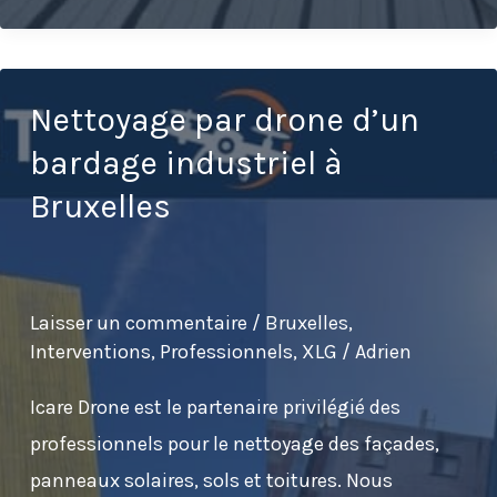
panneaux
solaires
sur
Nettoyage par drone d’un
le
bardage industriel à
toit
Bruxelles
du
stade
de
Laisser un commentaire
/
Bruxelles
,
la
Interventions
,
Professionnels
,
XLG
/
Adrien
RAAL
La
Icare Drone est le partenaire privilégié des
Louvière
professionnels pour le nettoyage des façades,
panneaux solaires, sols et toitures. Nous