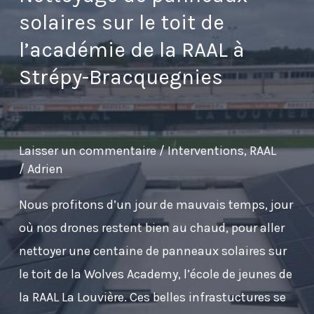
par
solaires sur le toit de
drone
l’académie de la RAAL à
à
Strépy-Bracquegnies
Engis
:
un
test
Laisser un commentaire
/
Interventions
,
RAAL
/
Adrien
spectaculaire…
mais
Nous profitons d’un jour de mauvais temps, jour
pas
où nos drones restent bien au chaud, pour aller
concluant
nettoyer une centaine de panneaux solaires sur
le toit de la Wolves Academy, l’école de jeunes de
la RAAL La Louvière. Ces belles infrastuctures se