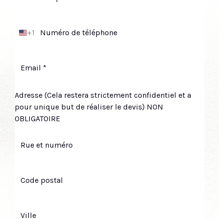
+1
É
t
a
t
s
-
Adresse (Cela restera strictement confidentiel et a
U
pour unique but de réaliser le devis) NON
n
OBLIGATOIRE
i
s
+
1