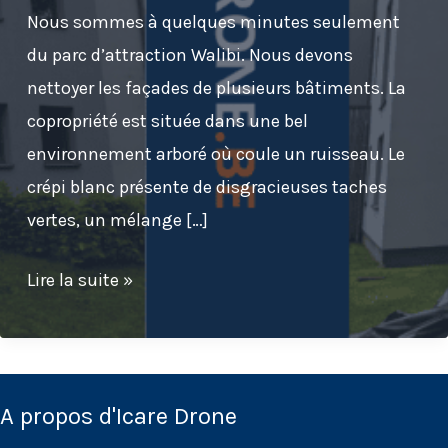
Nous sommes à quelques minutes seulement
du parc d’attraction Walibi. Nous devons
nettoyer les façades de plusieurs bâtiments. La
copropriété est située dans une bel
environnement arboré où coule un ruisseau. Le
crépi blanc présente de disgracieuses taches
vertes, un mélange […]
Nettoyage
Lire la suite »
de
la
façade
d’une
A propos d'Icare Drone
copropriété