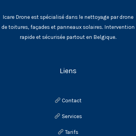
à
Icare Drone est spécialisé dans le nettoyage par drone
Ottignies-
de toitures, façades et panneaux solaires. Intervention
Louvain-
rapide et sécurisée partout en Belgique.
la-
Neuve
(vidéo)
Liens
Contact
Services
Tarifs