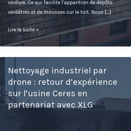
verdure. Ce qui facilite l’apparition de dépôts
verdâtres et de mousses sur le toit. Nous […]
Traitement
Lire la suite »
de
toiture
à
Watermael-
Nettoyage industriel par
Boitsfort,
drone : retour d’expérience
à
sur l’usine Ceres en
Bruxelles
partenariat avec XLG