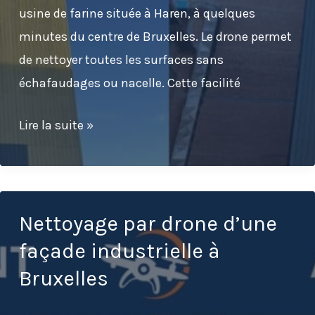
usine de farine située à Haren, à quelques
minutes du centre de Bruxelles. Le drone permet
de nettoyer toutes les surfaces sans
échafaudages ou nacelle. Cette facilité
Nettoyage
Lire la suite »
par
drone
d’un
bardage
Nettoyage par drone d’une
industriel
façade industrielle à
à
Bruxelles
Bruxelles