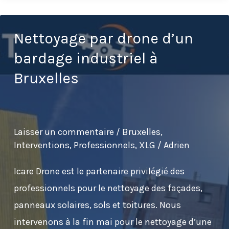
drone
:
Nettoyage par drone d’un
retour
bardage industriel à
d’expérience
Bruxelles
sur
l’usine
Ceres
Laisser un commentaire
/
Bruxelles
,
en
Interventions
,
Professionnels
,
XLG
/
Adrien
partenariat
avec
Icare Drone est le partenaire privilégié des
XLG
professionnels pour le nettoyage des façades,
panneaux solaires, sols et toitures. Nous
intervenons à la fin mai pour le nettoyage d’une