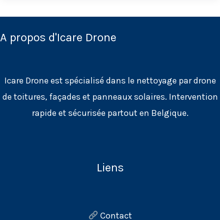
drone
d’une
façade
A propos d'Icare Drone
industrielle
à
Icare Drone est spécialisé dans le nettoyage par drone
Bruxelles
de toitures, façades et panneaux solaires. Intervention
rapide et sécurisée partout en Belgique.
Liens
Contact