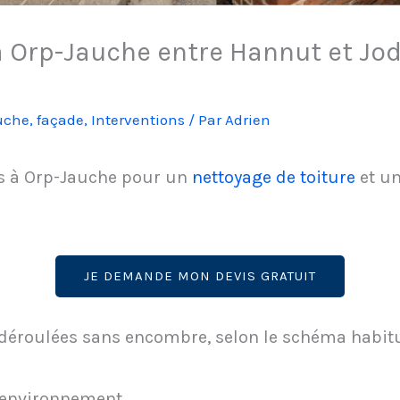
à Orp-Jauche entre Hannut et Jo
uche
,
façade
,
Interventions
/ Par
Adrien
ns à Orp-Jauche pour un
nettoyage de toiture
et u
JE DEMANDE MON DEVIS GRATUIT
 déroulées sans encombre, selon le schéma habitu
l’environnement