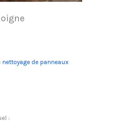
doigne
n
nettoyage de panneaux
el :