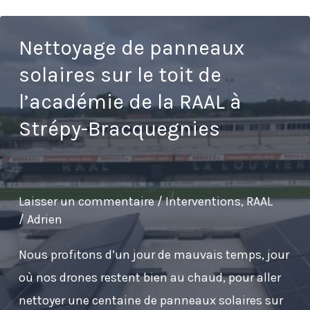
du
stade
Nettoyage de panneaux
EASI
solaires sur le toit de
Arena
l’académie de la RAAL à
de
Strépy-Bracquegnies
la
RAAL
La
Louvière
Laisser un commentaire
/
Interventions
,
RAAL
/
Adrien
Nous profitons d’un jour de mauvais temps, jour
où nos drones restent bien au chaud, pour aller
nettoyer une centaine de panneaux solaires sur