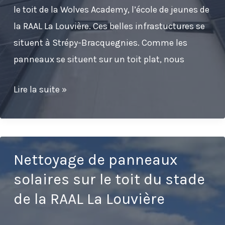
le toit de la Wolves Academy, l’école de jeunes de
la RAAL La Louvière. Ces belles infrastuctures se
situent à Strépy-Bracquegnies. Comme les
panneaux se situent sur un toit plat, nous
Nettoyage
Lire la suite »
de
panneaux
solaires
sur
Nettoyage de panneaux
le
solaires sur le toit du stade
toit
de la RAAL La Louvière
de
l’académie