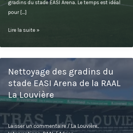
gradins du stade EASI Arena. Le temps est idéal
pour […]
Nettoyage
Lire la suite »
des
spots
lumineux
de
Nettoyage des gradins du
l’académie
stade EASI Arena de la RAAL
de
La Louvière
la
RAAL
La
Laisser un commentaire
/
La Louvière
,
Louvière