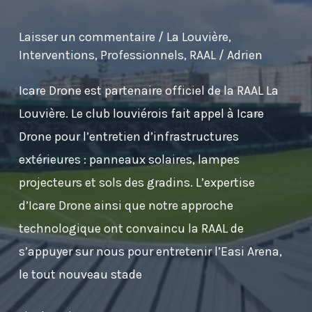
de
Laisser un commentaire
/
La Louvière
,
la
Interventions
,
Professionnels
,
RAAL
/
Adrien
RAAL
à
Icare Drone est partenaire officiel de la RAAL La
Strépy-
Louvière. Le club louviérois fait appel à Icare
Bracquegnies
Drone pour l’entretien d’infrastructures
extérieures : panneaux solaires, lampes
projecteurs et sols des gradins. L’expertise
d’Icare Drone ainsi que notre approche
technologique ont convaincu la RAAL de
s’appuyer sur nous pour entretenir l’Easi Arena,
le tout nouveau stade