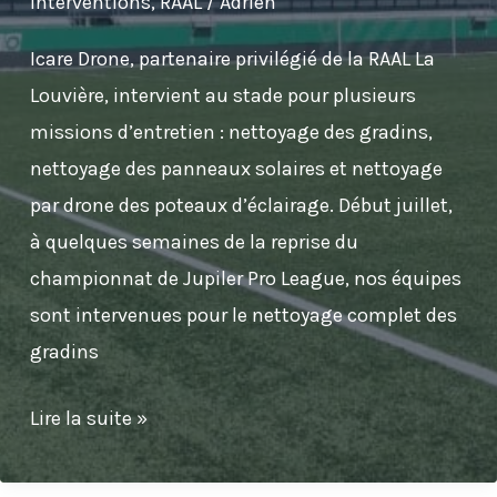
Interventions
,
RAAL
/
Adrien
Icare Drone, partenaire privilégié de la RAAL La
Louvière, intervient au stade pour plusieurs
missions d’entretien : nettoyage des gradins,
nettoyage des panneaux solaires et nettoyage
par drone des poteaux d’éclairage. Début juillet,
à quelques semaines de la reprise du
championnat de Jupiler Pro League, nos équipes
sont intervenues pour le nettoyage complet des
gradins
Nettoyage
Lire la suite »
des
gradins