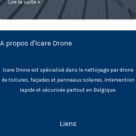
Nettoyage
Lire la suite »
de
panneaux
solaires
sur
A propos d'Icare Drone
le
toit
Icare Drone est spécialisé dans le nettoyage par drone
du
de toitures, façades et panneaux solaires. Intervention
stade
rapide et sécurisée partout en Belgique.
de
la
RAAL
La
Liens
Louvière